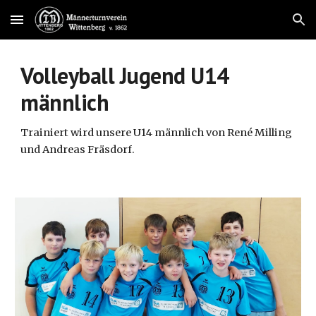
Skip to main content
Skip to navigation
Volleyball Jugend U1
4
männlich
Trainiert wird unsere U1
4
männlich von
René Milling
und Andreas Fräsdorf.